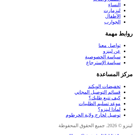
النساء
لنزمارت
الأطفال
الجوارب
روابط مهمة
تواصل معنا
عن لينزو
سياسة الخصوصية
سياسة الإسترجاع
مركز المساعدة
تخفيضات الويكند
قسائم التوصيل المجاني
كيف تتبع طلبك؟
موعد تسليم الطلبيات
لماذا لينزو؟
توصيل لخارج ولاية الخرطوم
لينزو © 2026. جميع الحقوق المحفوظة