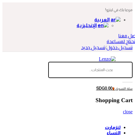
مرحبا بك في لينزو!
العربية
الإنجليزية
صل معنا
حتاج لمساعدة
تسجيل دخول
/
تسجيل جديد
SDG0.00
سلة التسوق:
0
Shopping Cart
close
لنزمارت
النساء