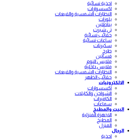
احذية نسائية
اكسسوارات
النظارات الشمسية والقبعات
بلوزات
بناطلين
تي شيرت
حقائب نسائية
ساعات نسائية
سكيرتات
طرح
فساتين
ملابس النوم
ملابس داخلية
النظارات الشمسية والقبعات
حقائب الظهر
الالكترونيات
اكسسوارات
الشواحن والكابلات
الكاميرات
سماعات
البيت والمطبخ
الاجهزة المنزلية
المطبخ
المنزل
الرجال
احذية