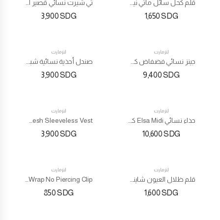
قلم كحل سائل ماتي نيون سائل مكياج محدد عيون
تي شيرت نسائي قصير الأكمام
3,900
SDG
1,650
SDG
لنزمارت
لنزمارت
جينز نسائي فضفاض كوري عالي الخصر واسع الساق
صندل أحذية نسائية شبشب نسائي
3,900
SDG
9,400
SDG
لنزمارت
لنزمارت
TOP
حذاء نسائي Elsa Midi كعب عالي
Women’s Solid Color Mesh Sleeveless Vest
3,900
SDG
10,600
SDG
لنزمارت
لنزمارت
قلم ظلال العيون شايني كولور قلم ظلال العيون
Punk Rock Ear Clip Cuff Wrap No Piercing Clip
850
SDG
1,600
SDG