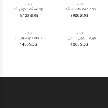
لنزمارت
لنزمارت
حافظة بطاقات نسائية بتصميم أوراق شجر طويلة
بلوزه نسائيه كاجوال بأكمام طويلة بلون سادة
5,400
SDG
3,900
SDG
لنزمارت
لنزمارت
بلوزة شيفون استايل سادة بأكمام قابلة للطي
LAMEILA كونسيلر سائل للتحكم في الزيت مرطب خافي عيوب مسامي يدوم طويلاً ناعم بالكامل
1,400
SDG
4,800
SDG