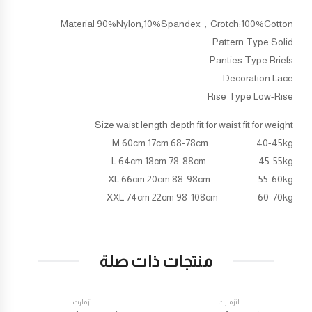
Material 90%Nylon,10%Spandex，Crotch:100%Cotton
Pattern Type Solid
Panties Type Briefs
Decoration Lace
Rise Type Low-Rise
Size waist length depth fit for waist fit for weight
M 60cm 17cm 68-78cm 40-45kg
L 64cm 18cm 78-88cm 45-55kg
XL 66cm 20cm 88-98cm 55-60kg
XXL 74cm 22cm 98-108cm 60-70kg
منتجات ذات صلة
لنزمارت
لنزمارت