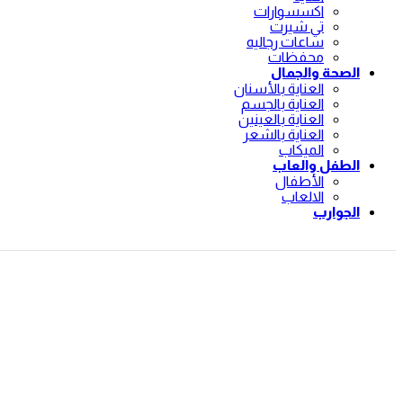
اكسسوارات
تي شيرت
ساعات رجاليه
محفظات
الصحة والجمال
العناية بالأسنان
العناية بالجسم
العناية بالعينين
العناية بالشعر
الميكاب
الطفل والعاب
الأطفال
الالعاب
الجوارب