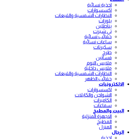
احذية نسائية
اكسسوارات
النظارات الشمسية والقبعات
بلوزات
بناطلين
تي شيرت
حقائب نسائية
ساعات نسائية
سكيرتات
طرح
فساتين
ملابس النوم
ملابس داخلية
النظارات الشمسية والقبعات
حقائب الظهر
الالكترونيات
اكسسوارات
الشواحن والكابلات
الكاميرات
سماعات
البيت والمطبخ
الاجهزة المنزلية
المطبخ
المنزل
الرجال
احذية