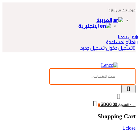
مرحبا بك في لينزو!
العربية
الإنجليزية
اصل معنا
تحتاج لمساعدة
تسجيل دخول
/
تسجيل جديد
SDG0.00
سلة التسوق:
0
Shopping Cart
close