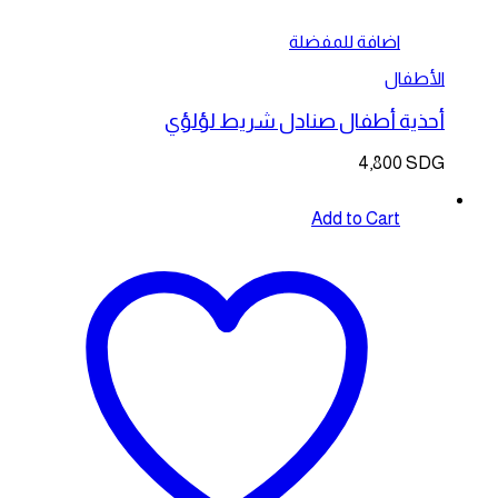
اضافة للمفضلة
الأطفال
أحذية أطفال صنادل شريط لؤلؤي
4,800
SDG
Add to Cart