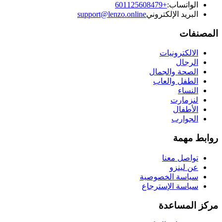
الواتساب:
+601125608479
البريد الإلكتروني
support@lenzo.online
المصنفات
الالكترونيات
الرجال
الصحة والجمال
الطفل والعاب
النساء
لنزمارت
الأطفال
الجوارب
روابط مهمة
تواصل معنا
عن لينزو
سياسة الخصوصية
سياسة الإسترجاع
مركز المساعدة