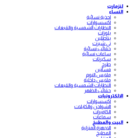
لنزمارت
النساء
احذية نسائية
اكسسوارات
النظارات الشمسية والقبعات
بلوزات
بناطلين
تي شيرت
حقائب نسائية
ساعات نسائية
سكيرتات
طرح
فساتين
ملابس النوم
ملابس داخلية
النظارات الشمسية والقبعات
حقائب الظهر
الالكترونيات
اكسسوارات
الشواحن والكابلات
الكاميرات
سماعات
البيت والمطبخ
الاجهزة المنزلية
المطبخ