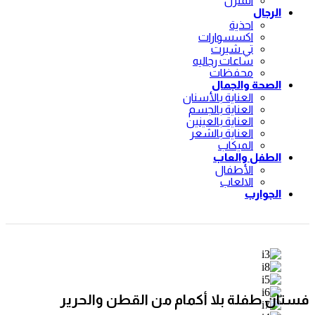
المنزل
الرجال
احذية
اكسسوارات
تي شيرت
ساعات رجاليه
محفظات
الصحة والجمال
العناية بالأسنان
العناية بالجسم
العناية بالعينين
العناية بالشعر
الميكاب
الطفل والعاب
الأطفال
الالعاب
الجوارب
فستان طفلة بلا أكمام من القطن والحرير