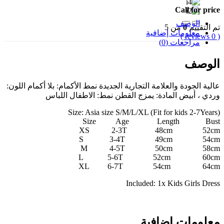
Call for price
الوصف
تم التقييم
0
من 5
معلومات إضافية
( 0 reviews )
مراجعات (0)
الوصف
عالية الجودة والعلامة التجارية الجديدة نمط الأكمام: بلا أكمام اللون:
وردي ، أبيض المادة: يمزج القطن نمط: الاطفال اللباس
Size: Asia size S/M/L/XL (Fit for kids 2-7Years)
Size Age Length Bust
XS 2-3T 48cm 52cm
S 3-4T 49cm 54cm
M 4-5T 50cm 58cm
L 5-6T 52cm 60cm
XL 6-7T 54cm 64cm
Included: 1x Kids Girls Dress
معلومات إضافية