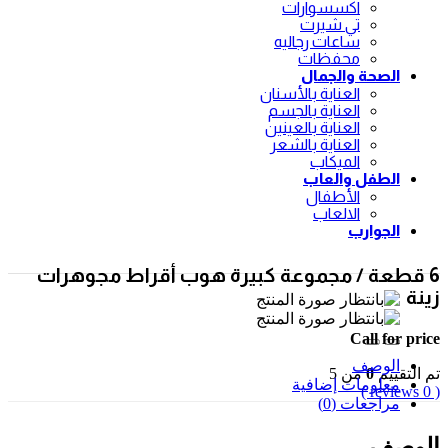
اكسسوارات
تي شيرت
ساعات رجاليه
محفظات
الصحة والجمال
العناية بالأسنان
العناية بالجسم
العناية بالعينين
العناية بالشعر
الميكاب
الطفل والعاب
الأطفال
الالعاب
الجوارب
6 قطعة / مجموعة كبيرة هوب أقراط مجوهرات
زينة
Call for price
الوصف
تم التقييم
0
من 5
معلومات إضافية
( 0 reviews )
مراجعات (0)
الوصف