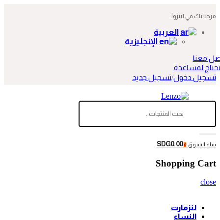
مرحبا بك في لينزو!
العربية
الإنجليزية
صل معنا
حتاج لمساعدة
تسجيل دخول
/
تسجيل جديد
SDG0.00
سلة التسوق:
0
Shopping Cart
close
لنزمارت
النساء