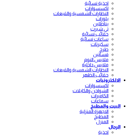
احذية نسائية
اكسسوارات
النظارات الشمسية والقبعات
بلوزات
بناطلين
تي شيرت
حقائب نسائية
ساعات نسائية
سكيرتات
طرح
فساتين
ملابس النوم
ملابس داخلية
النظارات الشمسية والقبعات
حقائب الظهر
الالكترونيات
اكسسوارات
الشواحن والكابلات
الكاميرات
سماعات
البيت والمطبخ
الاجهزة المنزلية
المطبخ
المنزل
الرجال
احذية