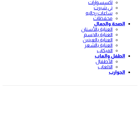
اكسسوارات
تي شيرت
ساعات رجاليه
محفظات
الصحة والجمال
العناية بالأسنان
العناية بالجسم
العناية بالعينين
العناية بالشعر
الميكاب
الطفل والعاب
الأطفال
الالعاب
الجوارب