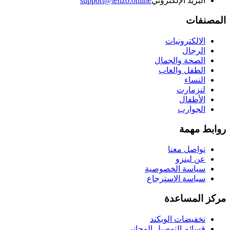
البريد الإلكتروني
support@lenzo.online
المصنفات
الالكترونيات
الرجال
الصحة والجمال
الطفل والعاب
النساء
لنزمارت
الأطفال
الجوارب
روابط مهمة
تواصل معنا
عن لينزو
سياسة الخصوصية
سياسة الإسترجاع
مركز المساعدة
تخفيضات الويكند
قسائم التوصيل المجاني