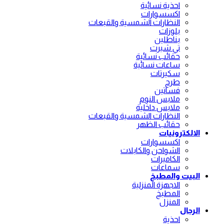
احذية نسائية
اكسسوارات
النظارات الشمسية والقبعات
بلوزات
بناطلين
تي شيرت
حقائب نسائية
ساعات نسائية
سكيرتات
طرح
فساتين
ملابس النوم
ملابس داخلية
النظارات الشمسية والقبعات
حقائب الظهر
الالكترونيات
اكسسوارات
الشواحن والكابلات
الكاميرات
سماعات
البيت والمطبخ
الاجهزة المنزلية
المطبخ
المنزل
الرجال
احذية