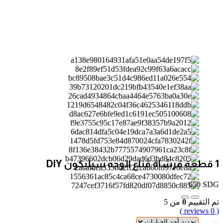
1 قطعة فرشاة قناع الوجه سيليكون DIY
650
SDG
تم التقييم
0
من 5
( 0 reviews )