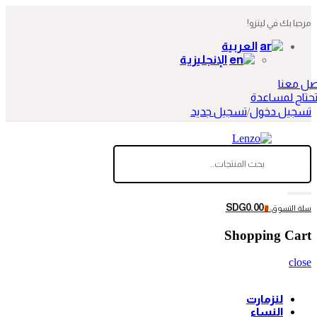
مرحبا بك في لينزو!
العربية
الإنجليزية
صل معنا
حتاج لمساعدة
تسجيل دخول
/
تسجيل جديد
SDG0.00
سلة التسوق:
0
Shopping Cart
close
لنزمارت
النساء