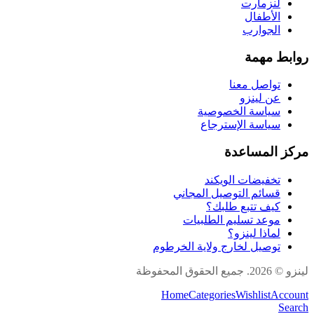
لنزمارت
الأطفال
الجوارب
روابط مهمة
تواصل معنا
عن لينزو
سياسة الخصوصية
سياسة الإسترجاع
مركز المساعدة
تخفيضات الويكند
قسائم التوصيل المجاني
كيف تتبع طلبك؟
موعد تسليم الطلبيات
لماذا لينزو؟
توصيل لخارج ولاية الخرطوم
لينزو © 2026. جميع الحقوق المحفوظة
Home
Categories
Wishlist
Account
Search