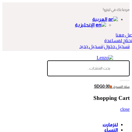
مرحبا بك في لينزو!
العربية
الإنجليزية
صل معنا
حتاج لمساعدة
تسجيل دخول
/
تسجيل جديد
SDG0.00
سلة التسوق:
0
Shopping Cart
close
لنزمارت
النساء