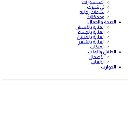
اكسسوارات
تي شيرت
ساعات رجاليه
محفظات
الصحة والجمال
العناية بالأسنان
العناية بالجسم
العناية بالعينين
العناية بالشعر
الميكاب
الطفل والعاب
الأطفال
الالعاب
الجوارب