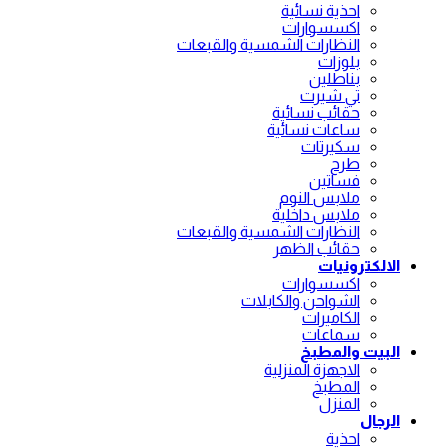
احذية نسائية
اكسسوارات
النظارات الشمسية والقبعات
بلوزات
بناطلين
تي شيرت
حقائب نسائية
ساعات نسائية
سكيرتات
طرح
فساتين
ملابس النوم
ملابس داخلية
النظارات الشمسية والقبعات
حقائب الظهر
الالكترونيات
اكسسوارات
الشواحن والكابلات
الكاميرات
سماعات
البيت والمطبخ
الاجهزة المنزلية
المطبخ
المنزل
الرجال
احذية