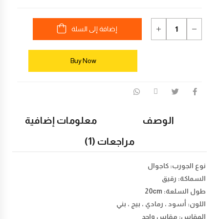
إضافة إلى السلة
Buy Now
الوصف
معلومات إضافية
مراجعات (1)
نوع الجورب: كاجوال
السماكة: رقيق
طول السلعة: 20cm
اللون: أسود ، رمادي ، بيج ، بني
المقاس: مقاس واحد