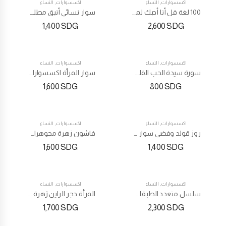
اكسسوارات
,
النساء
اكسسوارات
,
النساء
100 لغة قل أنا أحبك لمن تحب ذكري الحب قلادة عشاق تظهر احبك بمئة لغه ضع كشاف الموبايل
سوار نسائي أنيق مطلي بقلب مجوف 5 ألوان
1,400
SDG
2,600
SDG
اكسسوارات
,
النساء
اكسسوارات
,
النساء
سورة سيدة الحب القلب المتلألئة حجر الراين سلسلة اليد
سوار المرأة اكسسوارات سوار جلانج أربع أوراق
1,600
SDG
800
SDG
اكسسوارات
,
النساء
اكسسوارات
,
النساء
روز قولد وفضي سوار معدني
فاشون زهرة مجوهرات حلق شكل زهرة
1,600
SDG
1,400
SDG
اكسسوارات
,
النساء
اكسسوارات
,
النساء
سلسل متعدد الطبقات لؤلؤة قلادة طويلة جميلة 3 ملحقات أنيقة
المرأة حجر الراين زهرة قلادة سلسلة طويلة قلادة
1,700
SDG
2,300
SDG