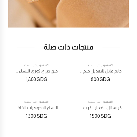
منتجات ذات صلة
اكسسوارات
,
النساء
اكسسوارات
,
النساء
خاتم قابل للتعديل فتح خطوط مزدوجة خواتم تصميم كوريا إكسسوارات
حلق ديزي كوري للنساء أقراط زهرة حلوة مزدوجة لطيفة
1,800
SDG
800
SDG
اكسسوارات
,
النساء
اكسسوارات
,
النساء
كريستال الاحجار الكريمة على شكل قلب قلادة
النساء المجوهرات الفاخرة روما الإسورة الرقمية الفولاذ المقاوم للصدأ
1,300
SDG
1,500
SDG