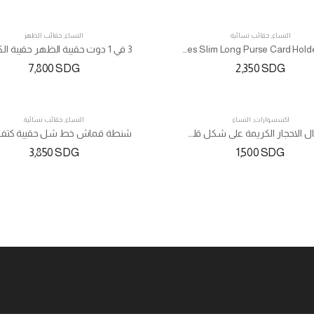
النساء
,
حقائب نسائية
النساء
,
حقائب الظهر
TOP
Ladies Slim Long Purse Card Holder Bag
7,800
SDG
2,350
SDG
اكسسوارات
,
النساء
النساء
,
حقائب نسائية
كريستال الاحجار الكريمة على شكل قلب قلادة
شنطة قماش خط شل حقيبة كتف ك
3,850
SDG
1,500
SDG