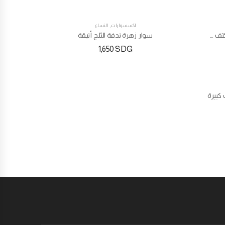
اكسسوارات
,
النساء
3 في 1 دوت حقيبة الظهر حقيبة الكتف ومحفظة
سوار زهرة ندفة الثلج أنيقة
1,650
SDG
بيرة