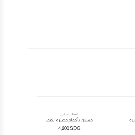
النساء
,
فساتين
رة
فستان بأكمام قصيرة الكتف
4,600
SDG