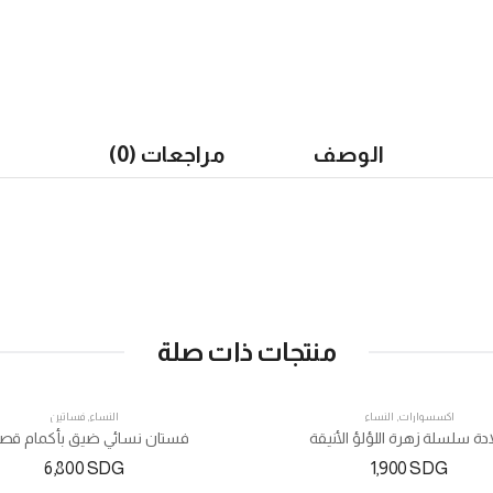
الوصف
مراجعات (0)
منتجات ذات صلة
اكسسوارات
,
النساء
النساء
,
فساتين
دة سلسلة زهرة اللؤلؤ الأنيقة
فستان نسائي ضيق بأكمام قصي
6,800
SDG
1,900
SDG