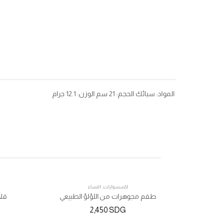
المواد: سبائك الحجم: 21 سم الوزن: 12.1 جرام
اكسسوارات
,
النساء
طقم مجوهرات من اللؤلؤ الطبيعي
قلا
2,450
SDG