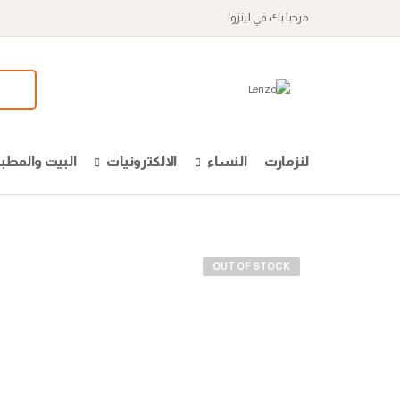
مرحبا بك في لينزو!
لنزمارت
النساء
الالكترونيات
البيت والمطب
OUT OF STOCK