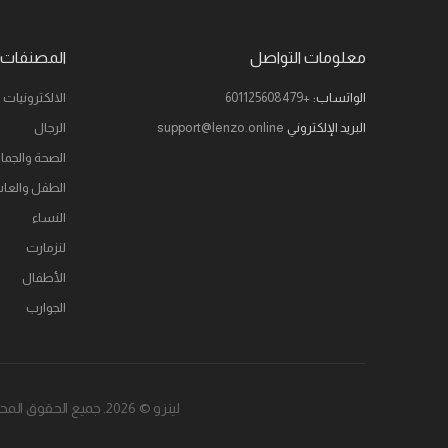
معلومات التواصل
المصنفات
الواتساب:
+601125608479
الالكترونيات
البريد الإلكتروني
support@lenzo.online
الرجال
الصحة والجما
الطفل والعا
النساء
لنزمارت
الأطفال
الجوارب
لينزو © 2026. جميع الحقوق المحفوظة