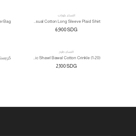
النساء
,
بلوزات
TOP
Ladies Casual Cotton Long Sleeve Plaid Shirt
6,900
SDG
النساء
,
طرح
Hijab Muslim Basic Shawl Bawal Cotton Crinkle (1-20)
2,100
SDG