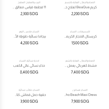
الصحة والجمال
,
العناية بالجسم
البيت والمطبخ
,
المطبخ
كريم BioaQua لعلاج حب الشباب
11 قطعة قياس معالق وكوؤس
2,300
SDG
2,200
SDG
اكسسوارات
,
النساء
النساء
,
ملابس النوم
TOP
كريستال الاحجار الكريمة على شكل قلب قلادة
بيجاما نسائية طويلة الأكمام مطبوعة
4,200
SDG
1,500
SDG
الصحة والجمال
,
العناية بالشعر
احذية نسائية
,
النساء
TOP
مشط كهربائي يعمل على فرد الشعر بدرجة حرارة مثالية مع شاشة LCD
حذاء نسائي عالي الكعب
8,400
SDG
7,400
SDG
النساء
,
فساتين
النساء
,
حقائب نسائية
TOP
TOP
Ladies Chiffon Boho Beach Maxi Dress
حقيبة حمل قماش كتان صيفية من الكتان
3,900
SDG
7,900
SDG