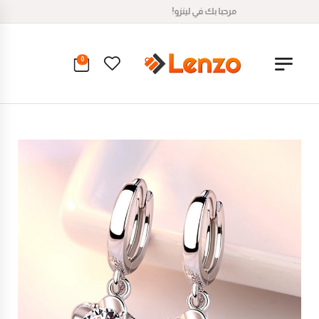
مرحبا بك في لينزو!
0