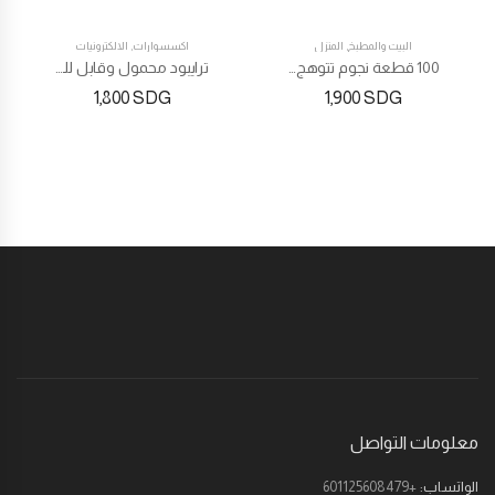
البيت والمطبخ
,
المنزل
اكسسوارات
,
الالكترونيات
TOP
100 قطعة نجوم تتوهج في الظلام
ترايبود محمول وقابل للتعديل
1,800
SDG
1,900
SDG
معلومات التواصل
الواتساب:
+601125608479