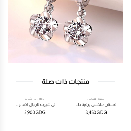
منتجات ذات صلة
النساء
,
فساتين
الرجال
,
تي شيرت
فستان ماكسي برقبة دائرية ماكسي دانتيل نسائي
تي شيرت للرجال اكمام قصيرة
3,900
SDG
8,450
SDG