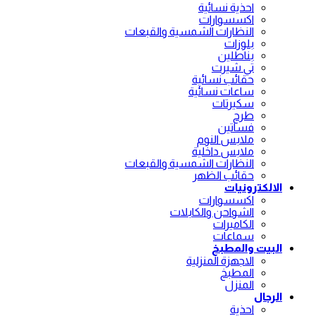
احذية نسائية
اكسسوارات
النظارات الشمسية والقبعات
بلوزات
بناطلين
تي شيرت
حقائب نسائية
ساعات نسائية
سكيرتات
طرح
فساتين
ملابس النوم
ملابس داخلية
النظارات الشمسية والقبعات
حقائب الظهر
الالكترونيات
اكسسوارات
الشواحن والكابلات
الكاميرات
سماعات
البيت والمطبخ
الاجهزة المنزلية
المطبخ
المنزل
الرجال
احذية