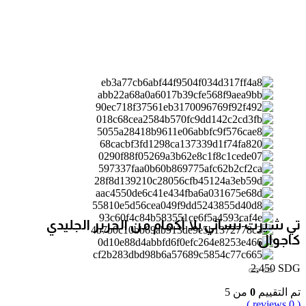
تي شيرت نسائي بلا أكمام من الحرير الجليدي
كاجوال
2,450
SDG
تم التقييم
0
من 5
( 0 reviews )