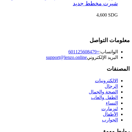
شيرت مخطط جديد
4,600
SDG
معلومات التواصل
الواتساب:
+601125608479
البريد الإلكتروني
support@lenzo.online
المصنفات
الالكترونيات
الرجال
الصحة والجمال
الطفل والعاب
النساء
لنزمارت
الأطفال
الجوارب
روابط مهمة