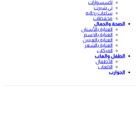
اكسسوارات
تي شيرت
ساعات رجاليه
محفظات
الصحة والجمال
العناية بالأسنان
العناية بالجسم
العناية بالعينين
العناية بالشعر
الميكاب
الطفل والعاب
الأطفال
الالعاب
الجوارب