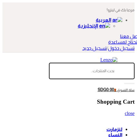
مرحبا بك في لينزو!
العربية
الإنجليزية
صل معنا
حتاج لمساعدة
تسجيل دخول
/
تسجيل جديد
SDG0.00
سلة التسوق:
0
Shopping Cart
close
لنزمارت
النساء