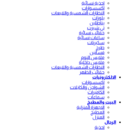
احذية نسائية
اكسسوارات
النظارات الشمسية والقبعات
بلوزات
بناطلين
تي شيرت
حقائب نسائية
ساعات نسائية
سكيرتات
طرح
فساتين
ملابس النوم
ملابس داخلية
النظارات الشمسية والقبعات
حقائب الظهر
الالكترونيات
اكسسوارات
الشواحن والكابلات
الكاميرات
سماعات
البيت والمطبخ
الاجهزة المنزلية
المطبخ
المنزل
الرجال
احذية