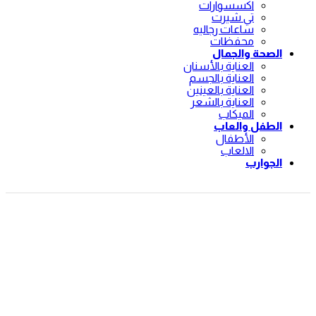
اكسسوارات
تي شيرت
ساعات رجاليه
محفظات
الصحة والجمال
العناية بالأسنان
العناية بالجسم
العناية بالعينين
العناية بالشعر
الميكاب
الطفل والعاب
الأطفال
الالعاب
الجوارب