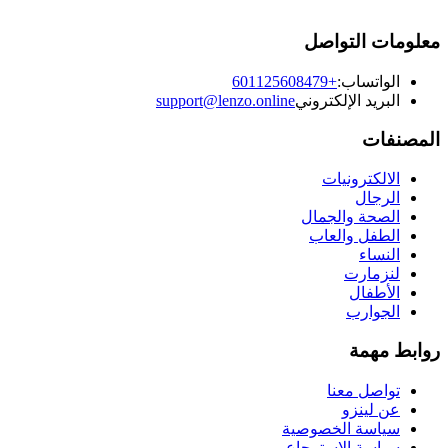
معلومات التواصل
الواتساب:
+601125608479
البريد الإلكتروني
support@lenzo.online
المصنفات
الالكترونيات
الرجال
الصحة والجمال
الطفل والعاب
النساء
لنزمارت
الأطفال
الجوارب
روابط مهمة
تواصل معنا
عن لينزو
سياسة الخصوصية
سياسة الإسترجاع