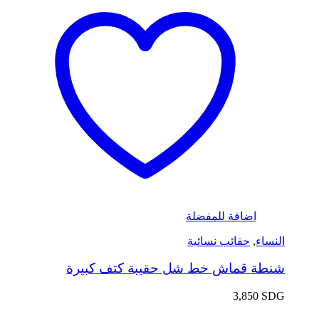
اضافة للمفضلة
النساء
,
حقائب نسائية
شنطة قماش خط شل حقيبة كتف كبيرة
3,850
SDG