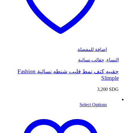
اضافة للمفضلة
النساء
,
حقائب نسائية
حقيبه كتف نمط فليب شنطه نسائية Fashion
Slimple
3,200
SDG
Select Options