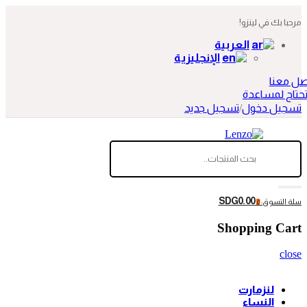
مرحبا بك في لينزو!
العربية
الإنجليزية
صل معنا
حتاج لمساعدة
تسجيل دخول
/
تسجيل جديد
SDG0.00
سلة التسوق:
0
Shopping Cart
close
لنزمارت
النساء