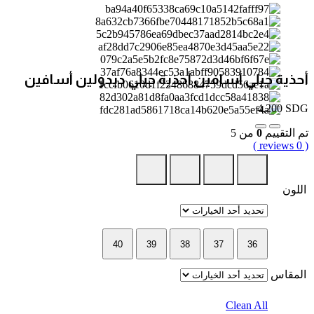
أحذية جيلي أسافين أحذية جيلي ديدولين أسافين
4,200
SDG
تم التقييم
0
من 5
( 0 reviews )
اللون
40
39
38
37
36
المقاس
Clean All