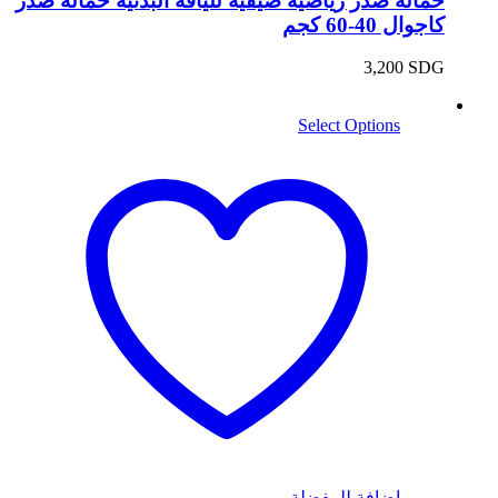
حمالة صدر رياضية صيفية للياقة البدنية حمالة صدر
كاجوال 40-60 كجم
3,200
SDG
Select Options
اضافة للمفضلة