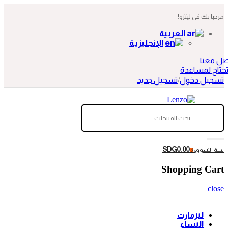
مرحبا بك في لينزو!
العربية
الإنجليزية
صل معنا
حتاج لمساعدة
تسجيل دخول
/
تسجيل جديد
SDG0.00
سلة التسوق:
0
Shopping Cart
close
لنزمارت
النساء