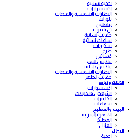
احذية نسائية
اكسسوارات
النظارات الشمسية والقبعات
بلوزات
بناطلين
تي شيرت
حقائب نسائية
ساعات نسائية
سكيرتات
طرح
فساتين
ملابس النوم
ملابس داخلية
النظارات الشمسية والقبعات
حقائب الظهر
الالكترونيات
اكسسوارات
الشواحن والكابلات
الكاميرات
سماعات
البيت والمطبخ
الاجهزة المنزلية
المطبخ
المنزل
الرجال
احذية