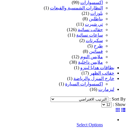
اكسسوارات
(99)
النظارات الشمسية والقبعات
(1)
بلوزات
(21)
بناطلين
(8)
تي شيرت
(11)
حقائب نسائية
(126)
ساعات نسائية
(11)
سكيرتات
(2)
طرح
(5)
فساتين
(8)
ملابس النوم
(12)
ملابس داخلية
(38)
بطاقات هدايا لينزو
(1)
حقائب الظهر
(17)
خارج المنزل والرياضة
(1)
اكسسوارات السيارة
(1)
لنزمارت
(16)
Sort By :
Show :
Select Options