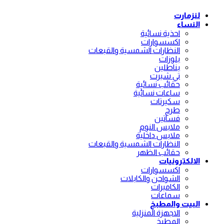
لنزمارت
النساء
احذية نسائية
اكسسوارات
النظارات الشمسية والقبعات
بلوزات
بناطلين
تي شيرت
حقائب نسائية
ساعات نسائية
سكيرتات
طرح
فساتين
ملابس النوم
ملابس داخلية
النظارات الشمسية والقبعات
حقائب الظهر
الالكترونيات
اكسسوارات
الشواحن والكابلات
الكاميرات
سماعات
البيت والمطبخ
الاجهزة المنزلية
المطبخ