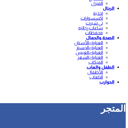
المنزل
الرجال
احذية
اكسسوارات
تي شيرت
ساعات رجاليه
محفظات
الصحة والجمال
العناية بالأسنان
العناية بالجسم
العناية بالعينين
العناية بالشعر
الميكاب
الطفل والعاب
الأطفال
الالعاب
الجوارب
المتجر